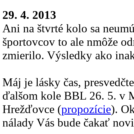
29. 4. 2013
Ani na štvrté kolo sa neumú
športovcov to ale nmôže odr
zmierilo. Výsledky ako ina
Máj je lásky čas, presvedčt
ďalšom kole BBL 26. 5. v M
Hrežďovce (
propozície
). O
nálady Vás bude čakať novi