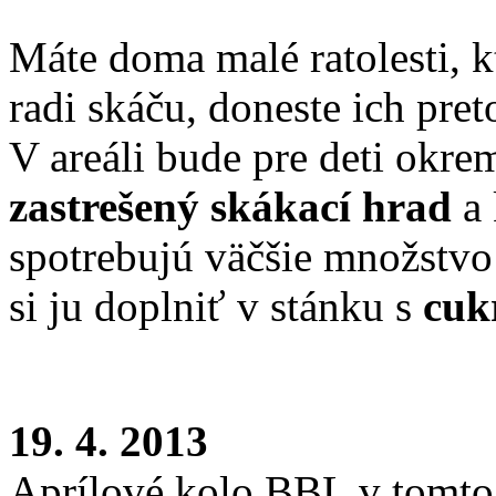
Máte doma malé ratolesti, k
radi skáču, doneste ich pre
V areáli bude pre deti okr
zastrešený skákací hrad
a 
spotrebujú väčšie množstvo
si ju doplniť v stánku s
cuk
19. 4. 2013
Aprílové kolo BBL v tomto