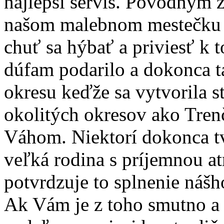
najlepší servis. Pôvodným
našom malebnom mestečku k
chuť sa hýbať a priviesť k
dúfam podarilo a dokonca tá
okresu keďže sa vytvorila s
okolitých okresov ako Trenč
Váhom. Niektorí dokonca tvr
veľká rodina s príjemnou at
potvrdzuje to splnenie náš
Ak Vám je z toho smutno a n