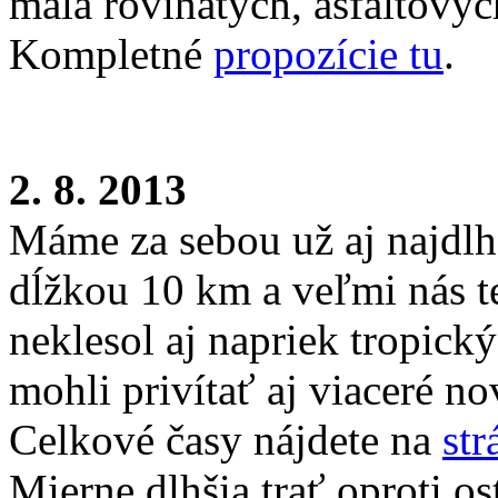
mála rovinatých, asfaltovýc
Kompletné
propozície tu
.
2. 8. 2013
Máme za sebou už aj najdlhš
dĺžkou 10 km a veľmi nás te
neklesol aj napriek tropic
mohli privítať aj viaceré no
Celkové časy nájdete na
str
Mierne dlhšia trať oproti os