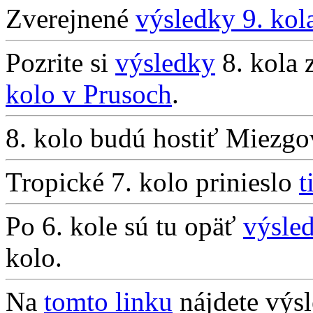
Zverejnené
výsledky 9. kol
Pozrite si
výsledky
8. kola 
kolo v Prusoch
.
8. kolo budú hostiť Miezg
Tropické 7. kolo prinieslo
t
Po 6. kole sú tu opäť
výsle
kolo.
Na
tomto linku
nájdete výs