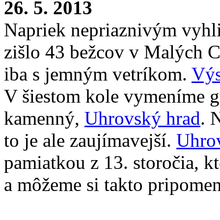
26. 5. 2013
Napriek nepriaznivým vyhl
zišlo 43 bežcov v Malých C
iba s jemným vetríkom.
Výs
V šiestom kole vymeníme g
kamenný,
Uhrovský hrad
. 
to je ale zaujímavejší.
Uhro
pamiatkou z 13. storočia, kt
a môžeme si takto pripomenú