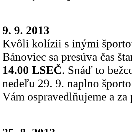
9. 9. 2013
Kvôli kolízii s inými šport
Bánoviec sa presúva čas št
14.00 LSEČ
. Snáď to bežc
nedeľu 29. 9. naplno šport
Vám ospravedlňujeme a za