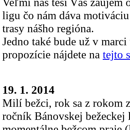
Veľmi nás teší Váš záujem o
ligu čo nám dáva motiváciu
trasy nášho regióna.
Jedno také bude už v marci
propozície nájdete na
tejto 
19. 1. 2014
Milí bežci, rok sa z rokom zi
ročník Bánovskej bežeckej 
momentálne bežcom praje (l