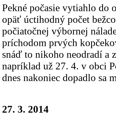
Pekné počasie vytiahlo do 
opäť úctihodný počet bežco
počiatočnej výbornej nálad
príchodom prvých kopčekov 
snáď to nikoho neodradí a zú
napríklad už 27. 4. v obci 
dnes nakoniec dopadlo sa 
27. 3. 2014