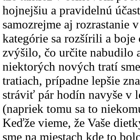
hojnejšiu a pravidelnú účas
samozrejme aj rozrastanie 
kategórie sa rozšírili a boje
zvýšilo, čo určite nabudilo
niektorých nových tratí sme 
tratiach, prípadne lepšie z
stráviť pár hodín navyše v
(napriek tomu sa to niekomu
Keďže vieme, že Vaše diet
sme na miestach kde to bol