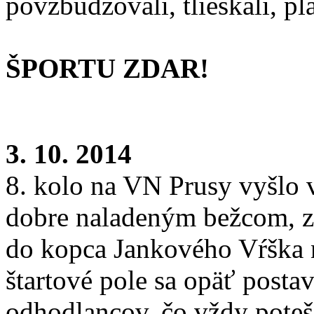
povzbudzovali, tlieskali, pla
ŠPORTU ZDAR!
3. 10. 2014
8. kolo na VN Prusy vyšlo 
dobre naladeným bežcom, z 
do kopca Jankového Vŕška 
štartové pole sa opäť posta
odhodlancov, čo vždy poteš