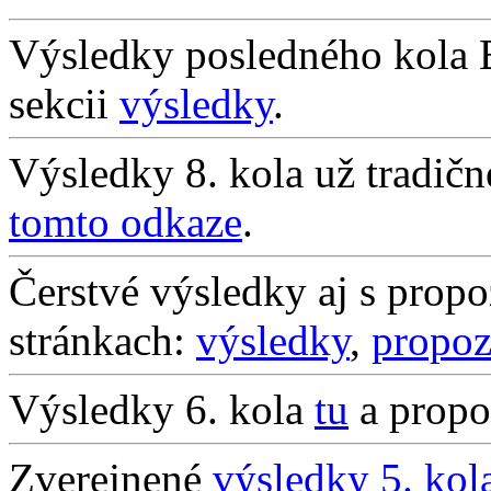
Výsledky posledného kola 
sekcii
výsledky
.
Výsledky 8. kola už tradič
tomto odkaze
.
Čerstvé výsledky aj s propo
stránkach:
výsledky
,
propoz
Výsledky 6. kola
tu
a propoz
Zverejnené
výsledky 5. kol