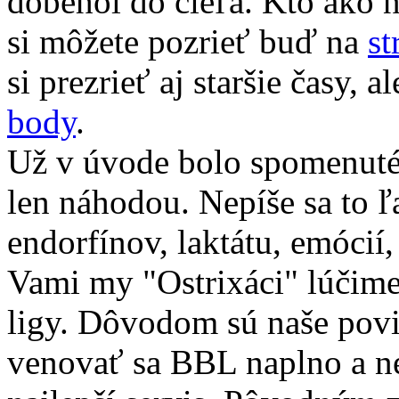
dobehol do cieľa. Kto ako 
si môžete pozrieť buď na
st
si prezrieť aj staršie časy, 
body
.
Už v úvode bolo spomenuté
len náhodou. Nepíše sa to ľ
endorfínov, laktátu, emócií, 
Vami my "Ostrixáci" lúčime
ligy. Dôvodom sú naše povi
venovať sa BBL naplno a 