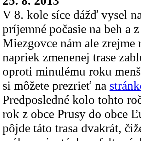
25. 8. 2013
V 8. kole síce dážď vysel n
príjemné počasie na beh a 
Miezgovce nám ale zrejme ni
napriek zmenenej trase zablú
oproti minulému roku menší
si môžete prezrieť na
stránk
Predposledné kolo tohto r
rok z obce Prusy do obce Ľ
pôjde táto trasa dvakrát, či