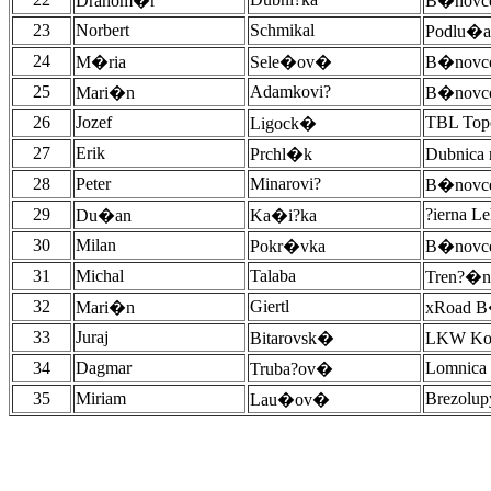
Drahom�r
B�novce
23
Norbert
Schmikal
Podlu�a
24
M�ria
Sele�ov�
B�novce
25
Adamkovi?
Mari�n
B�novce
26
Jozef
TBL Top
Ligock�
27
Erik
Prchl�k
Dubnica
28
Peter
Minarovi?
B�novce
29
?ierna Le
Du�an
Ka�i?ka
30
Milan
Pokr�vka
B�novce
31
Michal
Talaba
Tren?�n
32
Giertl
Mari�n
xRoad B
33
Juraj
Bitarovsk�
LKW Kom
34
Dagmar
Lomnica
Truba?ov�
35
Miriam
Brezolup
Lau�ov�