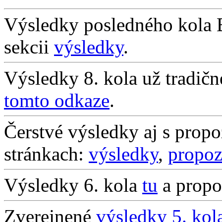
Výsledky posledného kola 
sekcii
výsledky
.
Výsledky 8. kola už tradič
tomto odkaze
.
Čerstvé výsledky aj s propo
stránkach:
výsledky
,
propoz
Výsledky 6. kola
tu
a propoz
Zverejnené
výsledky 5. kol