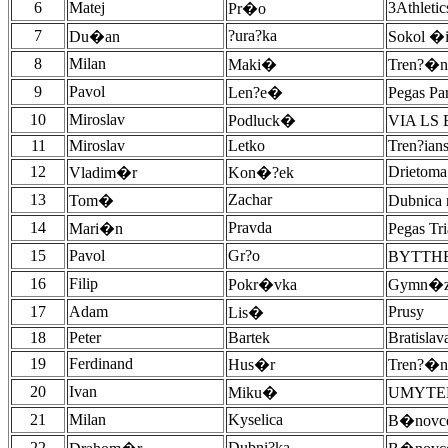
6
Matej
3Athletic
Pr�o
7
?ura?ka
Du�an
Sokol �
8
Milan
Maki�
Tren?�n
9
Pavol
Len?e�
Pegas Pa
10
Miroslav
Podluck�
VIA LS 
11
Miroslav
Letko
Tren?ian
12
Drietoma
Vladim�r
Kon�?ek
13
Zachar
Tom�
Dubnica
14
Pravda
Mari�n
Pegas Tr
15
Pavol
Gr?o
BYTTHE
16
Filip
Pokr�vka
Gymn�zi
17
Adam
Prusy
Lis�
18
Peter
Bartek
Bratislav
19
Ferdinand
Hus�r
Tren?�n
20
Ivan
Miku�
UMYTEP 
21
Milan
Kyselica
B�novce
22
Dubni?ka