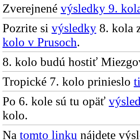
Zverejnené
výsledky 9. kol
Pozrite si
výsledky
8. kola 
kolo v Prusoch
.
8. kolo budú hostiť Miezg
Tropické 7. kolo prinieslo
t
Po 6. kole sú tu opäť
výsle
kolo.
Na
tomto linku
nájdete výs