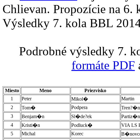
Chlievan. Propozície na 6. 
Výsledky 7. kola BBL 2014
Podrobné výsledky 7. k
formáte PDF
Miesto
Meno
Priezvisko
1
Peter
Martin
Mikol�
2
Podpera
Tom�
Tren?�n
3
Benjam�n
Sl�de?ek
Partiz�n
4
Kristi�n
Podluck�
VIA LS 
5
Michal
Korec
B�novce